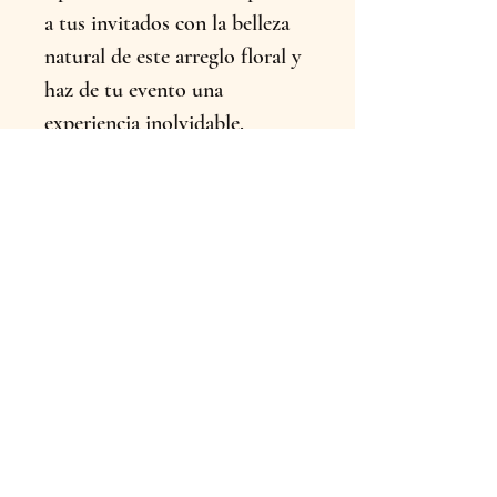
a tus invitados con la belleza 
natural de este arreglo floral y 
haz de tu evento una 
experiencia inolvidable.
INFORMACIÓN
DEL ENVÍO
Ofrecemos envíos inmediatos
para que tus flores lleguen
frescas y a tiempo a su destino.
Además, contamos con
entrega en nuestra tienda física
en Manizales, Caldas. ¡Haz tu
pedido hoy y sorprende a tus