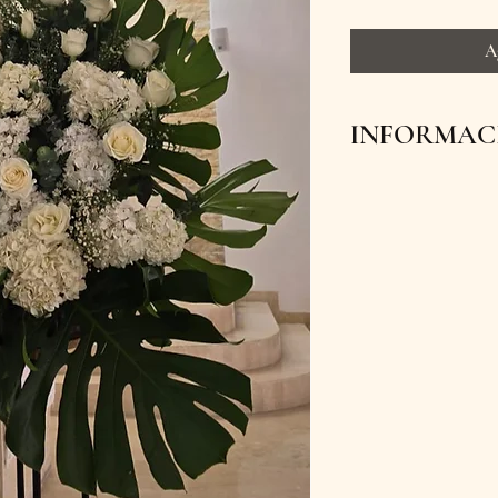
A
INFORMACI
Ofrecemos envíos
flores lleguen fre
Además, contamo
tienda física en 
pedido hoy y sor
con la belleza de 