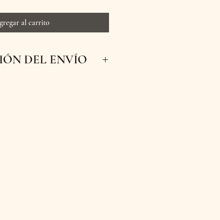
gregar al carrito
ÓN DEL ENVÍO
 inmediatos para que tus
scas y a tiempo a su destino.
s con entrega en nuestra
Manizales, Caldas. ¡Haz tu
prende a tus seres queridos
nuestras flores!