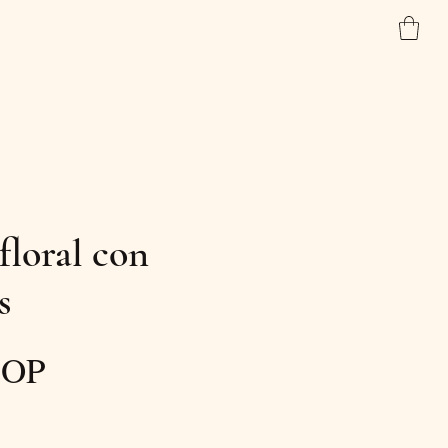
Inicio
Tienda
Contacto
floral con
s
Precio
COP