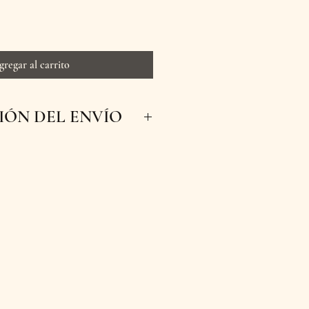
gregar al carrito
ÓN DEL ENVÍO
 inmediatos para que tus
scas y a tiempo a su destino.
s con entrega en nuestra
Manizales, Caldas. ¡Haz tu
prende a tus seres queridos
nuestras flores!