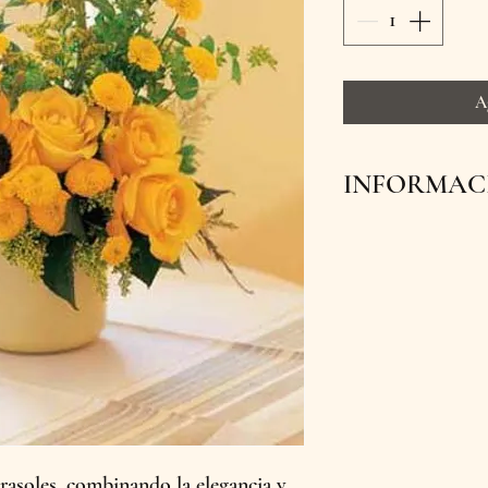
A
INFORMACI
Ofrecemos envíos
flores lleguen fre
Además, contamo
tienda física en 
pedido hoy y sor
con la belleza de 
rasoles, combinando la elegancia y