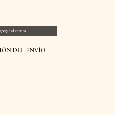
gregar al carrito
ÓN DEL ENVÍO
 inmediatos para que tus
scas y a tiempo a su destino.
s con entrega en nuestra
Manizales, Caldas. ¡Haz tu
prende a tus seres queridos
nuestras flores!