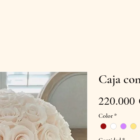
Caja co
220.000
Color
*