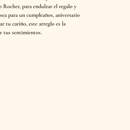
o Rocher, para endulzar el regalo y
 sea para un cumpleaños, aniversario
 tu cariño, este arreglo es la
r tus sentimientos.
+57 315 4117065
floristeria.tropicanam@gma