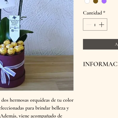
Cantidad
*
A
INFORMACI
Ofrecemos envíos
flores lleguen fre
Además, contamo
e dos hermosas orquídeas de tu color
tienda física en 
leccionadas para brindar belleza y
pedido hoy y sor
o. Además, viene acompañado de
con la belleza de 