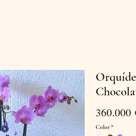
Orquíde
Chocola
360.000
Color
*