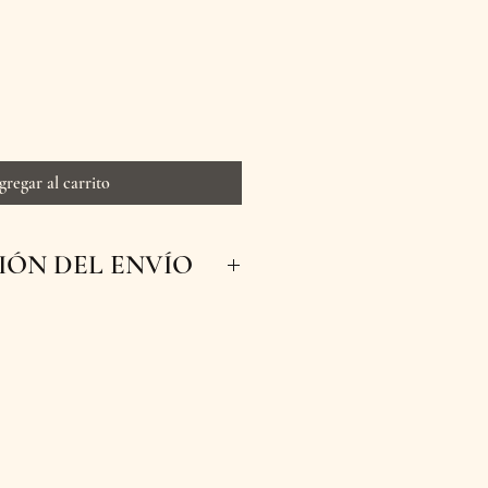
gregar al carrito
ÓN DEL ENVÍO
 inmediatos para que tus
scas y a tiempo a su destino.
s con entrega en nuestra
Manizales, Caldas. ¡Haz tu
prende a tus seres queridos
nuestras flores!