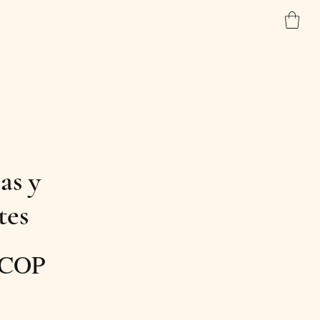
Inicio
Tienda
Contacto
as y
tes
Precio
 COP