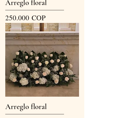
Arreglo floral
Precio
250.000 COP
Arreglo floral